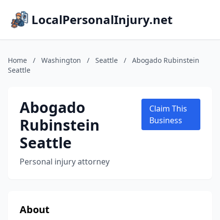
LocalPersonalInjury.net
Home
/
Washington
/
Seattle
/
Abogado Rubinstein
Seattle
Abogado
Claim This
Rubinstein
Business
Seattle
Personal injury attorney
About