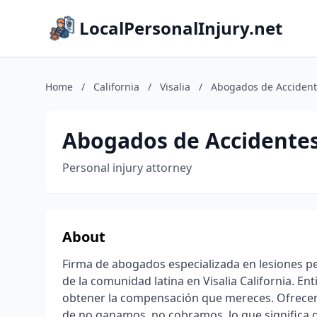
LocalPersonalInjury.net
Home
/
California
/
Visalia
/
Abogados de Accident
Abogados de Accidentes
Personal injury attorney
About
Firma de abogados especializada en lesiones 
de la comunidad latina en Visalia California. En
obtener la compensación que mereces. Ofrecemos
de no ganamos, no cobramos, lo que significa 