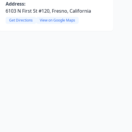
Address:
6103 N First St #120, Fresno, California
Get Directions
View on Google Maps